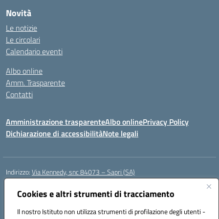
Novità
Le notizie
Le circolari
Calendario eventi
Albo online
Amm. Trasparente
Contatti
Amministrazione trasparente
Albo online
Privacy Policy
Dichiarazione di accessibilità
Note legali
Indirizzo:
Via Kennedy, snc 84073 – Sapri (SA)
Centralino:
0973 603999
Email:
saic878008@istruzione.it
Posta elettronica certificata (PEC):
Cookies e altri strumenti di tracciamento
saic878008@pec.istruzione.it
Codice fiscale: 84002700650
Il nostro Istituto non utilizza strumenti di profilazione degli utenti -