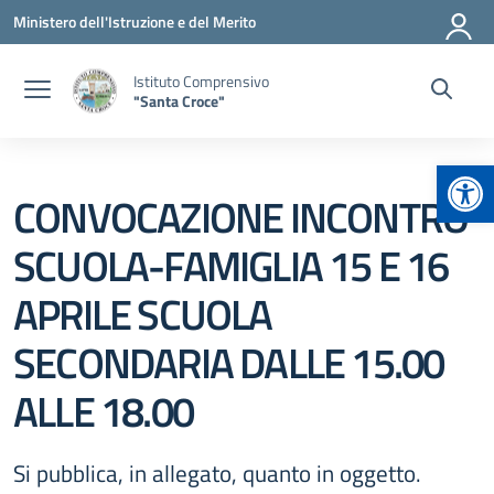
Vai ai contenuti
Vai al menu di navigazione
Vai al footer
Ministero dell'Istruzione e del Merito
Istituto Comprensivo
"Santa Croce"
Apr
CONVOCAZIONE INCONTRO
SCUOLA-FAMIGLIA 15 E 16
APRILE SCUOLA
SECONDARIA DALLE 15.00
ALLE 18.00
Si pubblica, in allegato, quanto in oggetto.