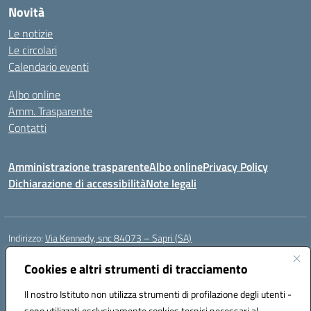
Novità
Le notizie
Le circolari
Calendario eventi
Albo online
Amm. Trasparente
Contatti
Amministrazione trasparente
Albo online
Privacy Policy
Dichiarazione di accessibilità
Note legali
Indirizzo:
Via Kennedy, snc 84073 – Sapri (SA)
Centralino:
0973 603999
Email:
saic878008@istruzione.it
Posta elettronica certificata (PEC):
Cookies e altri strumenti di tracciamento
saic878008@pec.istruzione.it
Codice fiscale: 84002700650
Il nostro Istituto non utilizza strumenti di profilazione degli utenti -
Codice meccanografico:
SAIC878008
sono utilizzati esclusivamente cookies tecnici necessari al