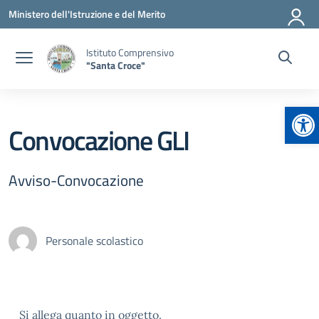
Vai ai contenuti
Vai al menu di navigazione
Vai al footer
Ministero dell'Istruzione e del Merito
Istituto Comprensivo
"Santa Croce"
Apr
Convocazione GLI
Avviso-Convocazione
Personale scolastico
Si allega quanto in oggetto.