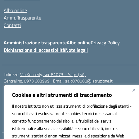
Albo online
Amm. Trasparente
Contatti
Amministrazione trasparente
Albo online
Privacy Policy
Dichiarazione di accessibilità
Note legali
Indirizzo:
Via Kennedy, snc 84073 – Sapri (SA)
Centralino:
0973 603999
Email:
saic878008@istruzione.it
Posta elettronica certificata (PEC):
saic878008@pec.istruzione.it
Cookies e altri strumenti di tracciamento
Codice fiscale: 84002700650
Codice meccanografico:
SAIC878008
Il nostro Istituto non utilizza strumenti di profilazione degli utenti -
Codice Indice delle Pubbliche Amministrazioni (IPA): istsc_saic878008
sono utilizzati esclusivamente cookies tecnici necessari al
Codice unico di fatturazione (CUF): UFYPHY
corretto funzionamento del sito, alla fruibilità dei servizi
istituzionali e alla sua accessibilità – sono utilizzati, inoltre,
strumenti statistici anonimizzati messi a disposizione da Web