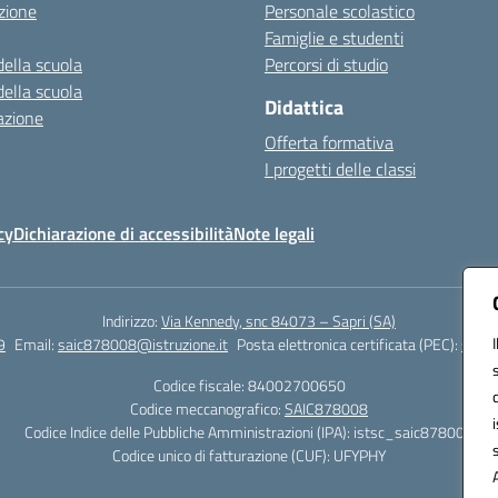
zione
Personale scolastico
Famiglie e studenti
della scuola
Percorsi di studio
della scuola
Didattica
azione
Offerta formativa
I progetti delle classi
cy
Dichiarazione di accessibilità
Note legali
Indirizzo:
Via Kennedy, snc 84073 – Sapri (SA)
9
Email:
saic878008@istruzione.it
Posta elettronica certificata (PEC):
saic8
Codice fiscale: 84002700650
Codice meccanografico:
SAIC878008
Codice Indice delle Pubbliche Amministrazioni (IPA): istsc_saic878008
Codice unico di fatturazione (CUF): UFYPHY