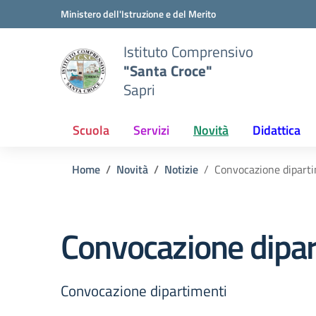
Vai ai contenuti
Vai al menu di navigazione
Vai al footer
Ministero dell'Istruzione e del Merito
Istituto Comprensivo
"Santa Croce"
Sapri
Scuola
Servizi
Novità
Didattica
Home
Novità
Notizie
Convocazione dipart
Convocazione dipar
Convocazione dipartimenti