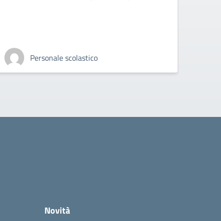
"rasseg
esibizi
Personale scolastico
Novità