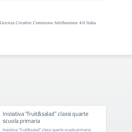
o Licenza Creative Commons Attribuzione 4.0 Italia.
Iniziativa “fruit&salad” classi quarte
“ras
scuola primaria
infer
ambr
Iniziativa "fruit&salad" classi quarte scuola primaria