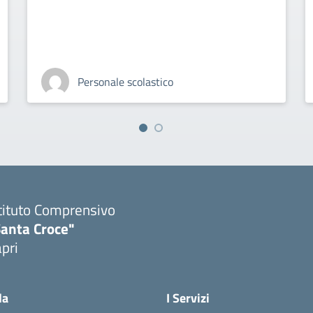
Personale scolastico
tituto Comprensivo
Santa Croce"
pri
Visita la pagina iniziale della scuola
la
I Servizi