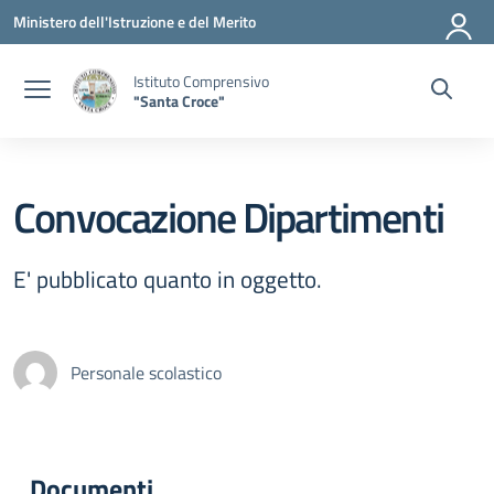
Vai ai contenuti
Vai al menu di navigazione
Vai al footer
Ministero dell'Istruzione e del Merito
Istituto Comprensivo
"Santa Croce"
Convocazione Dipartimenti
E' pubblicato quanto in oggetto.
Personale scolastico
Documenti