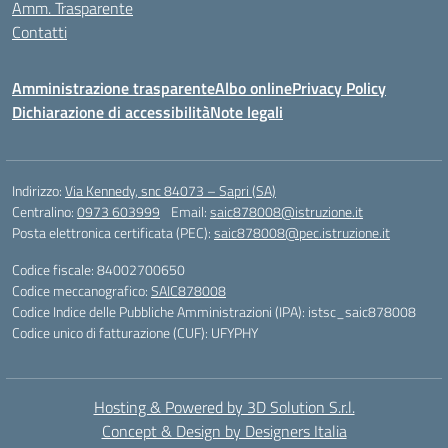
Amm. Trasparente
Contatti
Amministrazione trasparente
Albo online
Privacy Policy
Dichiarazione di accessibilità
Note legali
Indirizzo:
Via Kennedy, snc 84073 – Sapri (SA)
Centralino:
0973 603999
Email:
saic878008@istruzione.it
Posta elettronica certificata (PEC):
saic878008@pec.istruzione.it
Codice fiscale: 84002700650
Codice meccanografico:
SAIC878008
Codice Indice delle Pubbliche Amministrazioni (IPA): istsc_saic878008
Codice unico di fatturazione (CUF): UFYPHY
Hosting & Powered by 3D Solution S.r.l.
Concept & Design by Designers Italia