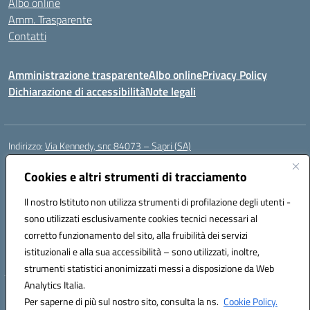
Albo online
Amm. Trasparente
Contatti
Amministrazione trasparente
Albo online
Privacy Policy
Dichiarazione di accessibilità
Note legali
Indirizzo:
Via Kennedy, snc 84073 – Sapri (SA)
Centralino:
0973 603999
Email:
saic878008@istruzione.it
Posta elettronica certificata (PEC):
Cookies e altri strumenti di tracciamento
saic878008@pec.istruzione.it
Codice fiscale: 84002700650
Il nostro Istituto non utilizza strumenti di profilazione degli utenti -
Codice meccanografico:
SAIC878008
sono utilizzati esclusivamente cookies tecnici necessari al
Codice Indice delle Pubbliche Amministrazioni (IPA): istsc_saic878008
corretto funzionamento del sito, alla fruibilità dei servizi
Codice unico di fatturazione (CUF): UFYPHY
istituzionali e alla sua accessibilità – sono utilizzati, inoltre,
strumenti statistici anonimizzati messi a disposizione da Web
Analytics Italia.
Hosting & Powered by 3D Solution S.r.l.
Per saperne di più sul nostro sito, consulta la ns.
Cookie Policy.