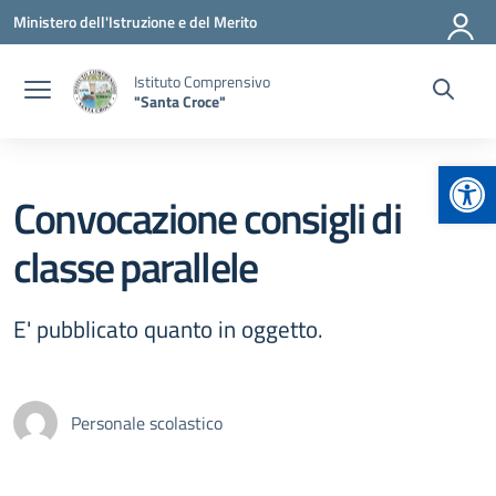
Vai ai contenuti
Vai al menu di navigazione
Vai al footer
Ministero dell'Istruzione e del Merito
Istituto Comprensivo
"Santa Croce"
Apr
Convocazione consigli di
classe parallele
E' pubblicato quanto in oggetto.
Personale scolastico