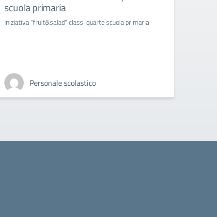
scuola primaria
infer
ambr
Iniziativa "fruit&salad" classi quarte scuola primaria
"rasseg
esibizi
Personale scolastico