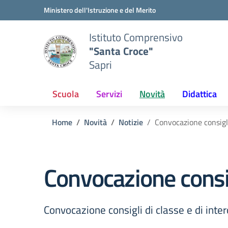
Vai ai contenuti
Vai al menu di navigazione
Vai al footer
Ministero dell'Istruzione e del Merito
Istituto Comprensivo
"Santa Croce"
Sapri
Scuola
Servizi
Novità
Didattica
Home
Novità
Notizie
Convocazione consigli
Convocazione consig
Convocazione consigli di classe e di int