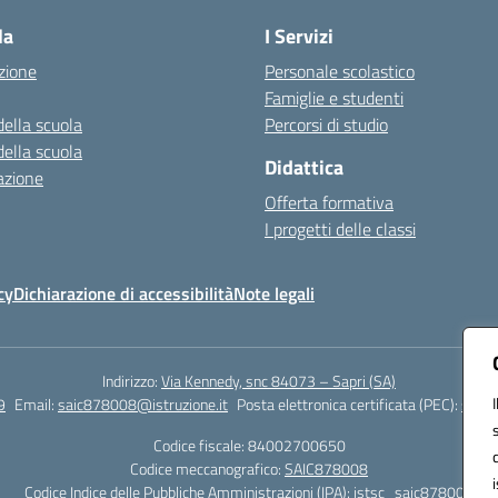
la
I Servizi
zione
Personale scolastico
Famiglie e studenti
della scuola
Percorsi di studio
della scuola
Didattica
azione
Offerta formativa
I progetti delle classi
cy
Dichiarazione di accessibilità
Note legali
Indirizzo:
Via Kennedy, snc 84073 – Sapri (SA)
9
Email:
saic878008@istruzione.it
Posta elettronica certificata (PEC):
saic8
Codice fiscale: 84002700650
Codice meccanografico:
SAIC878008
Codice Indice delle Pubbliche Amministrazioni (IPA): istsc_saic878008