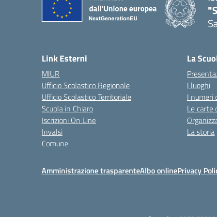
"
Sa
— 
Link Esterni
La Scuo
MIUR
Presenta
Ufficio Scolastico Regionale
I luoghi
Ufficio Scolastico Territoriale
I numeri 
Scuola in Chiaro
Le carte 
Iscrizioni On Line
Organizz
Invalsi
La storia
Comune
Amministrazione trasparente
Albo online
Privacy Poli