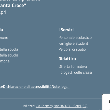
Santa Croce"
pri
Visita la pagina iniziale della scuola
la
I Servizi
zione
Personale scolastico
Famiglie e studenti
della scuola
Percorsi di studio
della scuola
Didattica
azione
Offerta formativa
I progetti delle classi
cy
Dichiarazione di accessibilità
Note legali
Indirizzo:
Via Kennedy, snc 84073 – Sapri (SA)