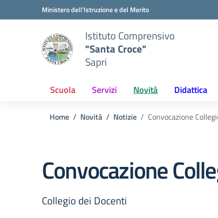
Vai ai contenuti
Vai al menu di navigazione
Vai al footer
Ministero dell'Istruzione e del Merito
Istituto Comprensivo
"Santa Croce"
Sapri
Scuola
Servizi
Novità
Didattica
Home
Novità
Notizie
Convocazione Colleg
Convocazione Colle
Collegio dei Docenti