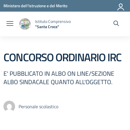
Vai ai contenuti
Vai al menu di navigazione
Vai al footer
Ministero dell'Istruzione e del Merito
Istituto Comprensivo
"Santa Croce"
CONCORSO ORDINARIO IRC
E' PUBBLICATO IN ALBO ON LINE/SEZIONE
ALBO SINDACALE QUANTO ALL'OGGETTO.
Personale scolastico