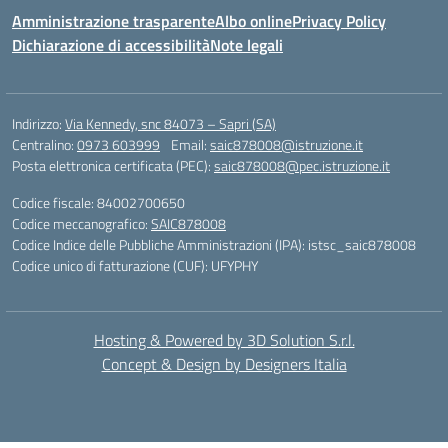
Amministrazione trasparente
Albo online
Privacy Policy
Dichiarazione di accessibilità
Note legali
Indirizzo:
Via Kennedy, snc 84073 – Sapri (SA)
Centralino:
0973 603999
Email:
saic878008@istruzione.it
Posta elettronica certificata (PEC):
saic878008@pec.istruzione.it
Codice fiscale: 84002700650
Codice meccanografico:
SAIC878008
Codice Indice delle Pubbliche Amministrazioni (IPA): istsc_saic878008
Codice unico di fatturazione (CUF): UFYPHY
Hosting & Powered by 3D Solution S.r.l.
Concept & Design by Designers Italia