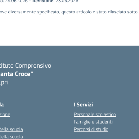
o:
28.06.2026
-
Revisione:
28.06.2026
ove diversamente specificato, questo articolo è stato rilasciato sott
tituto Comprensivo
Santa Croce"
pri
Visita la pagina iniziale della scuola
la
I Servizi
zione
Personale scolastico
Famiglie e studenti
della scuola
Percorsi di studio
della scuola