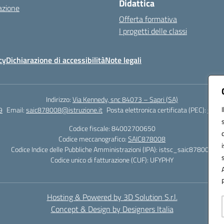
Didattica
azione
Offerta formativa
I progetti delle classi
cy
Dichiarazione di accessibilità
Note legali
Indirizzo:
Via Kennedy, snc 84073 – Sapri (SA)
9
Email:
saic878008@istruzione.it
Posta elettronica certificata (PEC):
saic8
Codice fiscale: 84002700650
Codice meccanografico:
SAIC878008
Codice Indice delle Pubbliche Amministrazioni (IPA): istsc_saic878008
Codice unico di fatturazione (CUF): UFYPHY
Hosting & Powered by 3D Solution S.r.l.
Concept & Design by Designers Italia