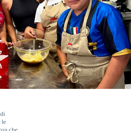
di
 le
enza che