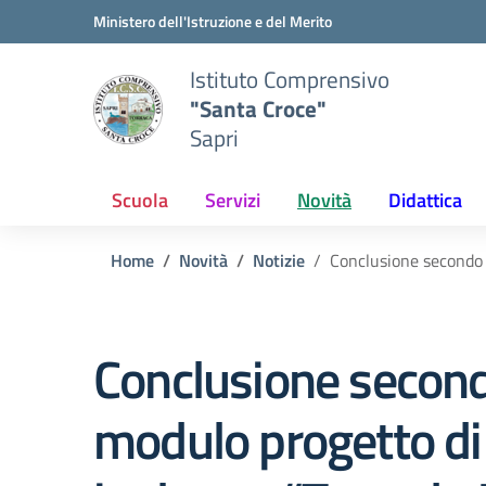
Vai ai contenuti
Vai al menu di navigazione
Vai al footer
Ministero dell'Istruzione e del Merito
Istituto Comprensivo
"Santa Croce"
Sapri
Scuola
Servizi
Novità
Didattica
Home
Novità
Notizie
Conclusione secondo m
Conclusione secon
modulo progetto di