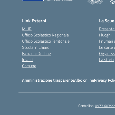
Sa
— 
Link Esterni
La Scuo
MIUR
Presenta
Ufficio Scolastico Regionale
I luoghi
Ufficio Scolastico Territoriale
I numeri 
Scuola in Chiaro
Le carte 
Iscrizioni On Line
Organizz
Invalsi
La storia
Comune
Amministrazione trasparente
Albo online
Privacy Poli
Centralino:
0973 60399