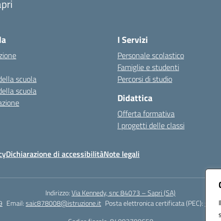
pri
Visita la pagina iniziale della scuola
la
I Servizi
zione
Personale scolastico
Famiglie e studenti
della scuola
Percorsi di studio
della scuola
Didattica
azione
Offerta formativa
I progetti delle classi
cy
Dichiarazione di accessibilità
Note legali
Indirizzo:
Via Kennedy, snc 84073 – Sapri (SA)
9
Email:
saic878008@istruzione.it
Posta elettronica certificata (PEC):
saic8