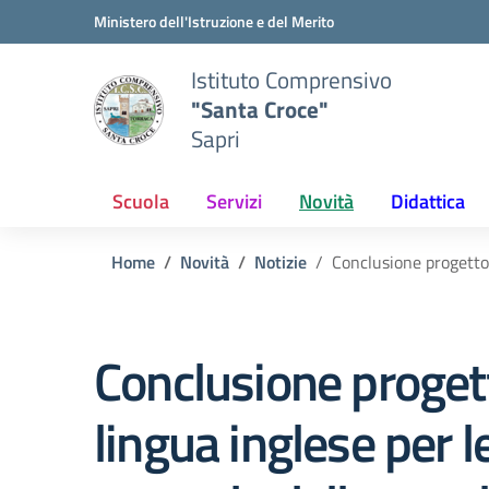
Vai ai contenuti
Vai al menu di navigazione
Vai al footer
Ministero dell'Istruzione e del Merito
Istituto Comprensivo
"Santa Croce"
Sapri
Scuola
Servizi
Novità
Didattica
Home
Novità
Notizie
Conclusione progetto 
Conclusione proget
lingua inglese per le