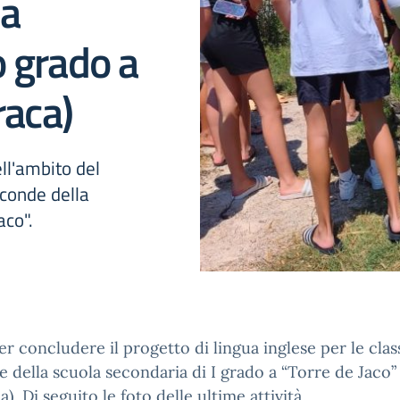
la
o grado a
raca)
ell'ambito del
econde della
aco".
per concludere il progetto di lingua inglese per le clas
 della scuola secondaria di I grado a “Torre de Jaco”
a). Di seguito le foto delle ultime attività.