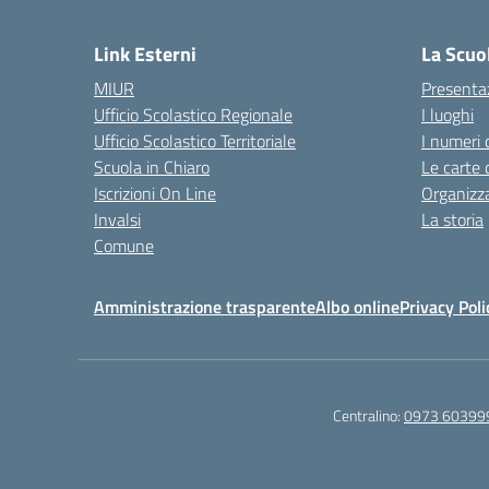
— 
Link Esterni
La Scuo
MIUR
Presenta
Ufficio Scolastico Regionale
I luoghi
Ufficio Scolastico Territoriale
I numeri 
Scuola in Chiaro
Le carte 
Iscrizioni On Line
Organizz
Invalsi
La storia
Comune
Amministrazione trasparente
Albo online
Privacy Poli
Centralino:
0973 60399