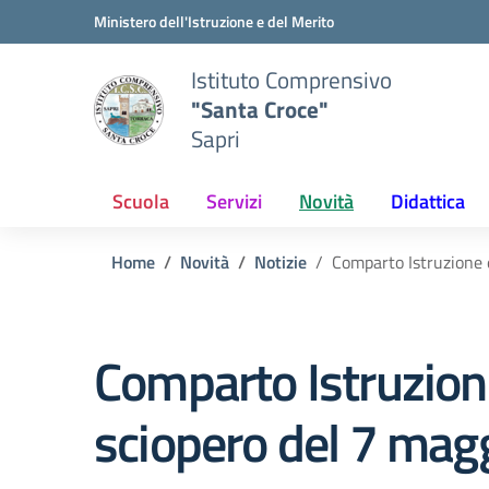
Vai ai contenuti
Vai al menu di navigazione
Vai al footer
Ministero dell'Istruzione e del Merito
Istituto Comprensivo
"Santa Croce"
Sapri
Scuola
Servizi
Novità
Didattica
Home
Novità
Notizie
Comparto Istruzione 
Comparto Istruzione
sciopero del 7 mag