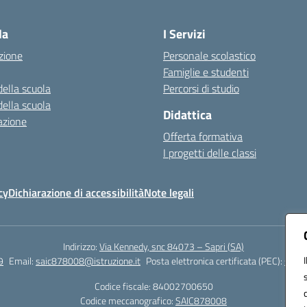
Visita la pagina iniziale della scuola
la
I Servizi
zione
Personale scolastico
Famiglie e studenti
della scuola
Percorsi di studio
della scuola
Didattica
azione
Offerta formativa
I progetti delle classi
cy
Dichiarazione di accessibilità
Note legali
Indirizzo:
Via Kennedy, snc 84073 – Sapri (SA)
9
Email:
saic878008@istruzione.it
Posta elettronica certificata (PEC):
saic8
Codice fiscale: 84002700650
Codice meccanografico:
SAIC878008