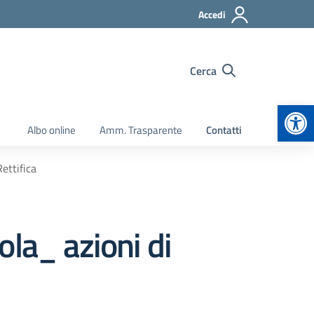
Accedi
Cerca
Apr
Albo online
Amm. Trasparente
Contatti
ettifica
la_ azioni di