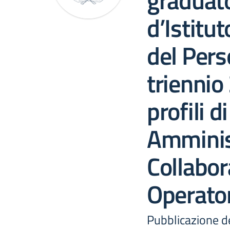
graduato
d’Istitut
del Pers
triennio
profili d
Amminis
Collabor
Operator
Pubblicazione de