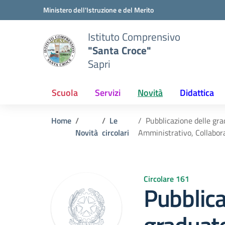
Vai ai contenuti
Vai al menu di navigazione
Vai al footer
Ministero dell'Istruzione e del Merito
Istituto Comprensivo
"Santa Croce"
Sapri
Scuola
Servizi
Novità
Didattica
Home
Le
Pubblicazione delle grad
Novità
circolari
Amministrativo, Collabora
Circolare 161
Pubblica