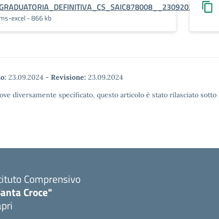
GRADUATORIA_DEFINITIVA_CS_SAIC878008__23092024
ms-excel - 866 kb
o:
23.09.2024
-
Revisione:
23.09.2024
ove diversamente specificato, questo articolo è stato rilasciato sott
tituto Comprensivo
Santa Croce"
pri
Visita la pagina iniziale della scuola