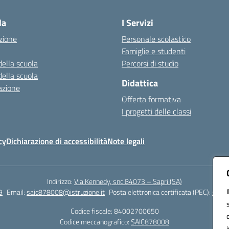
la
I Servizi
zione
Personale scolastico
Famiglie e studenti
della scuola
Percorsi di studio
della scuola
Didattica
azione
Offerta formativa
I progetti delle classi
cy
Dichiarazione di accessibilità
Note legali
Indirizzo:
Via Kennedy, snc 84073 – Sapri (SA)
9
Email:
saic878008@istruzione.it
Posta elettronica certificata (PEC):
saic8
Codice fiscale: 84002700650
Codice meccanografico:
SAIC878008