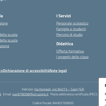
Visita la pagina iniziale della scuola
la
I Servizi
zione
Personale scolastico
Famiglie e studenti
della scuola
Percorsi di studio
della scuola
Didattica
azione
Offerta formativa
I progetti delle classi
cy
Dichiarazione di accessibilità
Note legali
Indirizzo:
Via Kennedy, snc 84073 – Sapri (SA)
9
Email:
saic878008@istruzione.it
Posta elettronica certificata (PEC):
saic8
Codice fiscale: 84002700650