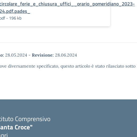
circolare_ferie_e_chiusura_uffici__orario_pomeridiano_2023-
24.pdf.pades_
pdf - 196 kb
o:
28.05.2024
-
Revisione:
28.06.2024
ove diversamente specificato, questo articolo è stato rilasciato sott
tituto Comprensivo
Santa Croce"
pri