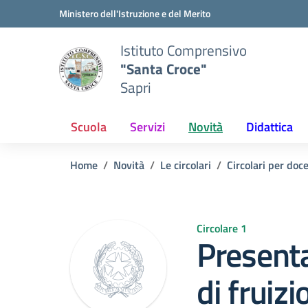
Vai ai contenuti
Vai al menu di navigazione
Vai al footer
Ministero dell'Istruzione e del Merito
Istituto Comprensivo
"Santa Croce"
Sapri
Scuola
Servizi
Novità
Didattica
Home
Novità
Le circolari
Circolari per doc
Circolare 1
Present
di fruizi