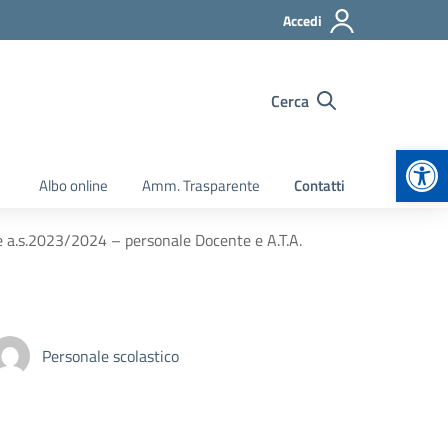
Accedi
Cerca
Apr
Albo online
Amm. Trasparente
Contatti
e a.s.2023/2024 – personale Docente e A.T.A.
Personale scolastico