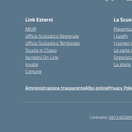
— 
Link Esterni
La Scuo
MIUR
Presenta
Ufficio Scolastico Regionale
I luoghi
Ufficio Scolastico Territoriale
I numeri 
Scuola in Chiaro
Le carte 
Iscrizioni On Line
Organizz
Invalsi
La storia
Comune
Amministrazione trasparente
Albo online
Privacy Poli
Centralino:
0973 60399