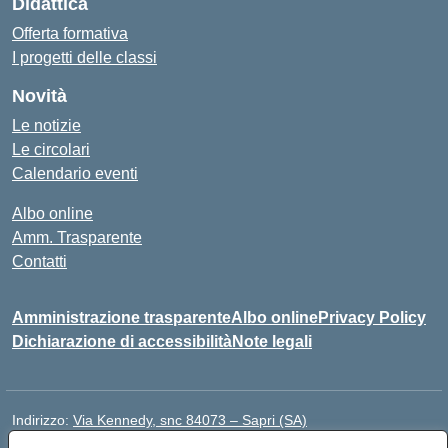
Didattica
Offerta formativa
I progetti delle classi
Novità
Le notizie
Le circolari
Calendario eventi
Albo online
Amm. Trasparente
Contatti
Amministrazione trasparente
Albo online
Privacy Policy
Dichiarazione di accessibilità
Note legali
Indirizzo:
Via Kennedy, snc 84073 – Sapri (SA)
Centralino:
0973 603999
Email:
saic878008@istruzione.it