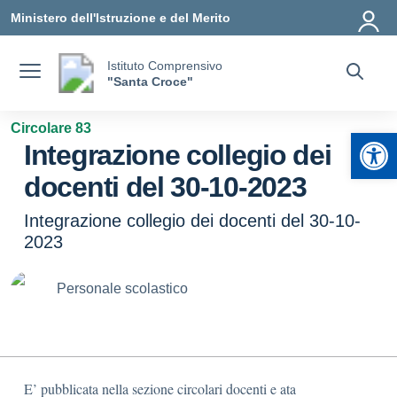
Vai ai contenuti
Vai al menu di navigazione
Vai al footer
Ministero dell'Istruzione e del Merito
Istituto Comprensivo
"Santa Croce"
Circolare 83
Apr
Integrazione collegio dei
docenti del 30-10-2023
Integrazione collegio dei docenti del 30-10-
2023
Personale scolastico
E’ pubblicata nella sezione circolari docenti e ata