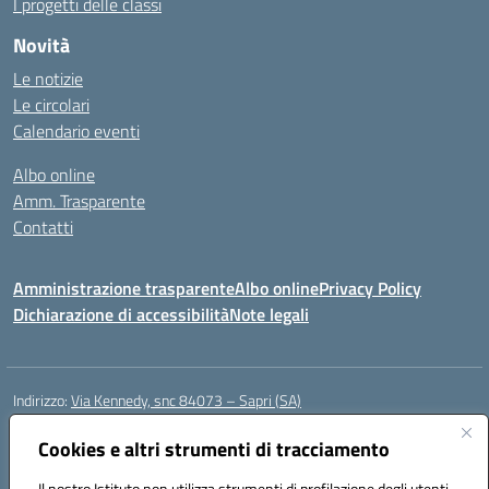
I progetti delle classi
Novità
Le notizie
Le circolari
Calendario eventi
Albo online
Amm. Trasparente
Contatti
Amministrazione trasparente
Albo online
Privacy Policy
Dichiarazione di accessibilità
Note legali
Indirizzo:
Via Kennedy, snc 84073 – Sapri (SA)
Centralino:
0973 603999
Email:
saic878008@istruzione.it
Posta elettronica certificata (PEC):
Cookies e altri strumenti di tracciamento
saic878008@pec.istruzione.it
Codice fiscale: 84002700650
Il nostro Istituto non utilizza strumenti di profilazione degli utenti -