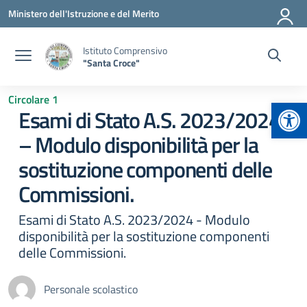
Vai ai contenuti
Vai al menu di navigazione
Vai al footer
Ministero dell'Istruzione e del Merito
Istituto Comprensivo
"Santa Croce"
Circolare 1
Apr
Esami di Stato A.S. 2023/2024
– Modulo disponibilità per la
sostituzione componenti delle
Commissioni.
Esami di Stato A.S. 2023/2024 - Modulo
disponibilità per la sostituzione componenti
delle Commissioni.
Personale scolastico