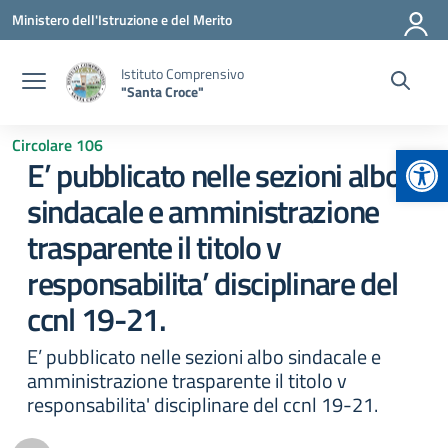
Vai ai contenuti
Vai al menu di navigazione
Vai al footer
Ministero dell'Istruzione e del Merito
Istituto Comprensivo
"Santa Croce"
Circolare 106
Apr
E’ pubblicato nelle sezioni albo
sindacale e amministrazione
trasparente il titolo v
responsabilita’ disciplinare del
ccnl 19-21.
E’ pubblicato nelle sezioni albo sindacale e
amministrazione trasparente il titolo v
responsabilita' disciplinare del ccnl 19-21.