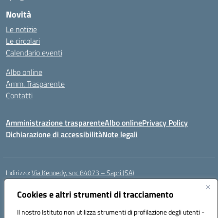
Novità
Le notizie
Le circolari
Calendario eventi
Albo online
Amm. Trasparente
Contatti
Amministrazione trasparente
Albo online
Privacy Policy
Dichiarazione di accessibilità
Note legali
Indirizzo:
Via Kennedy, snc 84073 – Sapri (SA)
Centralino:
0973 603999
Email:
saic878008@istruzione.it
Posta elettronica certificata (PEC):
Cookies e altri strumenti di tracciamento
saic878008@pec.istruzione.it
Codice fiscale: 84002700650
Il nostro Istituto non utilizza strumenti di profilazione degli utenti -