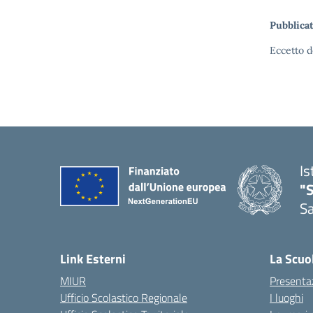
Pubblicat
Eccetto d
Is
"
Sa
— 
Link Esterni
La Scuo
MIUR
Presenta
Ufficio Scolastico Regionale
I luoghi