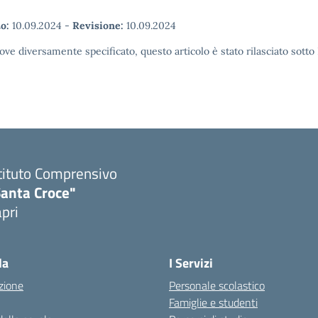
o:
10.09.2024
-
Revisione:
10.09.2024
ove diversamente specificato, questo articolo è stato rilasciato sott
tituto Comprensivo
Santa Croce"
pri
Visita la pagina iniziale della scuola
la
I Servizi
zione
Personale scolastico
Famiglie e studenti