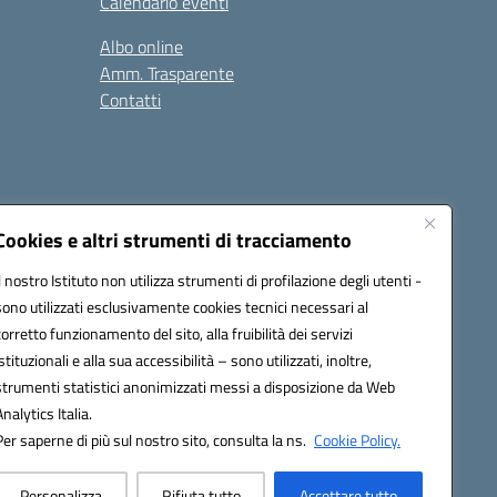
Calendario eventi
Albo online
Amm. Trasparente
Contatti
Cookies e altri strumenti di tracciamento
Il nostro Istituto non utilizza strumenti di profilazione degli utenti -
78008@pec.istruzione.it
sono utilizzati esclusivamente cookies tecnici necessari al
corretto funzionamento del sito, alla fruibilità dei servizi
istituzionali e alla sua accessibilità – sono utilizzati, inoltre,
strumenti statistici anonimizzati messi a disposizione da Web
Analytics Italia.
Per saperne di più sul nostro sito, consulta la ns.
Cookie Policy.
Personalizza
Rifiuta tutto
Accettare tutto