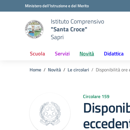
Vai ai contenuti
Vai al menu di navigazione
Vai al footer
Ministero dell'Istruzione e del Merito
Istituto Comprensivo
"Santa Croce"
Sapri
Scuola
Servizi
Novità
Didattica
Home
Novità
Le circolari
Disponibilità ore
Circolare 159
Disponib
eccedent