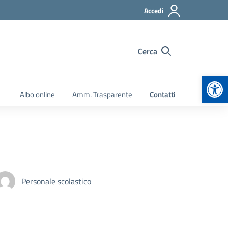
Accedi
Cerca
Apr
Albo online
Amm. Trasparente
Contatti
Personale scolastico