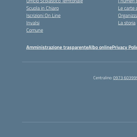
Ufficio Scolastico Territoriale
I numeri 
Scuola in Chiaro
Le carte 
Iscrizioni On Line
Organizz
Invalsi
La storia
Comune
Amministrazione trasparente
Albo online
Privacy Poli
Centralino:
0973 60399