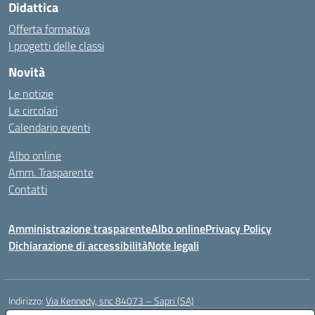
Didattica
Offerta formativa
I progetti delle classi
Novità
Le notizie
Le circolari
Calendario eventi
Albo online
Amm. Trasparente
Contatti
Amministrazione trasparente
Albo online
Privacy Policy
Dichiarazione di accessibilità
Note legali
Indirizzo:
Via Kennedy, snc 84073 – Sapri (SA)