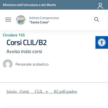
Vai ai contenuti
Vai al menu di navigazione
Vai al footer
Ministero dell'Istruzione e del Merito
Istituto Comprensivo
"Santa Croce"
Circolare 155
Apr
Corsi CLIL/B2
Avviso inizio corsi
Personale scolastico
Inizio_Corsi__CLIL_e__B2.pdf.pades