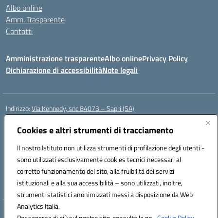
Albo online
Amm. Trasparente
Contatti
Amministrazione trasparente
Albo online
Privacy Policy
Dichiarazione di accessibilità
Note legali
Indirizzo:
Via Kennedy, snc 84073 – Sapri (SA)
Centralino:
0973 603999
Email:
saic878008@istruzione.it
Posta elettronica certificata (PEC):
Cookies e altri strumenti di tracciamento
saic878008@pec.istruzione.it
Codice fiscale: 84002700650
Il nostro Istituto non utilizza strumenti di profilazione degli utenti -
Codice meccanografico:
SAIC878008
sono utilizzati esclusivamente cookies tecnici necessari al
Codice Indice delle Pubbliche Amministrazioni (IPA): istsc_saic878008
corretto funzionamento del sito, alla fruibilità dei servizi
Codice unico di fatturazione (CUF): UFYPHY
istituzionali e alla sua accessibilità – sono utilizzati, inoltre,
strumenti statistici anonimizzati messi a disposizione da Web
Analytics Italia.
Hosting & Powered by 3D Solution S.r.l.
Per saperne di più sul nostro sito, consulta la ns.
Cookie Policy.