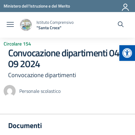
Vai ai contenuti
Vai al menu di navigazione
Vai al footer
Ministero dell'Istruzione e del Merito
Istituto Comprensivo
"Santa Croce"
Circolare 154
Apr
Convocazione dipartimenti 04
09 2024
Convocazione dipartimenti
Personale scolastico
Documenti