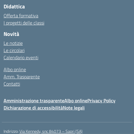
Didattica
Offerta formativa
I progetti delle classi
Novità
Le notizie
Le circolari
Calendario eventi
Albo online
Amm. Trasparente
Contatti
Amministrazione trasparente
Albo online
Privacy Policy
Dichiarazione di accessibilità
Note legali
Indirizzo:
Via Kennedy, snc 84073 – Sapri (SA)