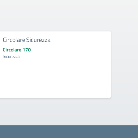
Circolare Sicurezza
Conv
Circolare 170
Circo
Sicurezza
Convoc