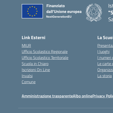
Is
"
Sa
— 
Link Esterni
La Scuo
MIUR
Presenta
Ufficio Scolastico Regionale
I luoghi
Ufficio Scolastico Territoriale
I numeri 
Scuola in Chiaro
Le carte 
Iscrizioni On Line
Organizz
Invalsi
La storia
Comune
Amministrazione trasparente
Albo online
Privacy Poli