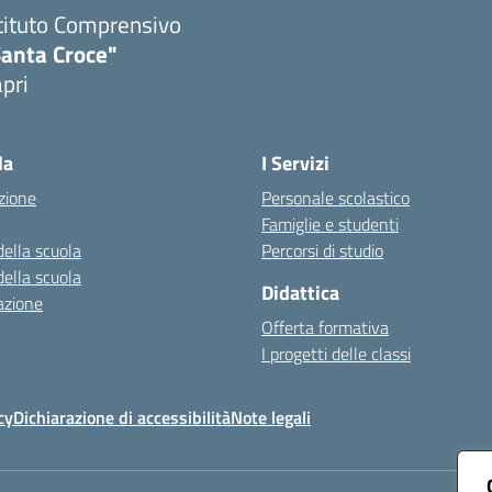
tituto Comprensivo
Santa Croce"
pri
Visita la pagina iniziale della scuola
la
I Servizi
zione
Personale scolastico
Famiglie e studenti
della scuola
Percorsi di studio
della scuola
Didattica
azione
Offerta formativa
I progetti delle classi
cy
Dichiarazione di accessibilità
Note legali