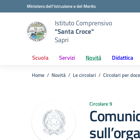
Vai ai contenuti
Vai al menu di navigazione
Vai al footer
Ministero dell'Istruzione e del Merito
Istituto Comprensivo
"Santa Croce"
Sapri
Scuola
Servizi
Novità
Didattica
Home
Novità
Le circolari
Circolari per doc
Circolare 9
Comunic
sull’org