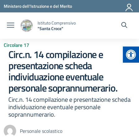
Vai ai contenuti
Vai al menu di navigazione
Vai al footer
Ministero dell'Istruzione e del Merito
Istituto Comprensivo
"Santa Croce"
Circolare 17
Apr
Circ.n. 14 compilazione e
presentazione scheda
individuazione eventuale
personale soprannumerario.
Circ.n. 14 compilazione e presentazione scheda
individuazione eventuale personale
soprannumerario.
Personale scolastico