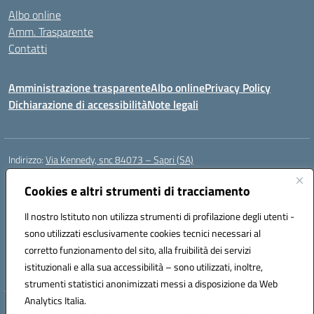
Albo online
Amm. Trasparente
Contatti
Amministrazione trasparente
Albo online
Privacy Policy
Dichiarazione di accessibilità
Note legali
Indirizzo:
Via Kennedy, snc 84073 – Sapri (SA)
Centralino:
0973 603999
Email:
saic878008@istruzione.it
Posta elettronica certificata (PEC):
Cookies e altri strumenti di tracciamento
saic878008@pec.istruzione.it
Codice fiscale: 84002700650
Il nostro Istituto non utilizza strumenti di profilazione degli utenti -
Codice meccanografico:
SAIC878008
sono utilizzati esclusivamente cookies tecnici necessari al
Codice Indice delle Pubbliche Amministrazioni (IPA): istsc_saic878008
corretto funzionamento del sito, alla fruibilità dei servizi
Codice unico di fatturazione (CUF): UFYPHY
istituzionali e alla sua accessibilità – sono utilizzati, inoltre,
strumenti statistici anonimizzati messi a disposizione da Web
Analytics Italia.
Hosting & Powered by 3D Solution S.r.l.