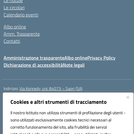
Le notizie
Le circolari
Calendario eventi
Albo online
Amm. Trasparente
Contatti
Amministrazione trasparente
Albo online
Privacy Policy
Dichiarazione di accessibilità
Note legali
Indirizzo:
Via Kennedy, snc 84073 – Sapri (SA)
Centralino:
0973 603999
Email:
saic878008@istruzione.it
Posta elettronica certificata (PEC):
Cookies e altri strumenti di tracciamento
saic878008@pec.istruzione.it
Codice fiscale: 84002700650
Il nostro Istituto non utilizza strumenti di profilazione degli utenti -
Codice meccanografico:
SAIC878008
sono utilizzati esclusivamente cookies tecnici necessari al
Codice Indice delle Pubbliche Amministrazioni (IPA): istsc_saic878008
corretto funzionamento del sito, alla fruibilità dei servizi
Codice unico di fatturazione (CUF): UFYPHY