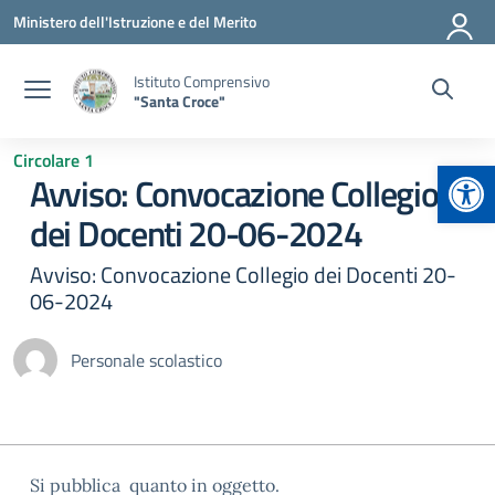
Vai ai contenuti
Vai al menu di navigazione
Vai al footer
Ministero dell'Istruzione e del Merito
Istituto Comprensivo
"Santa Croce"
Circolare 1
Apr
Avviso: Convocazione Collegio
dei Docenti 20-06-2024
Avviso: Convocazione Collegio dei Docenti 20-
06-2024
Personale scolastico
Si pubblica quanto in oggetto.