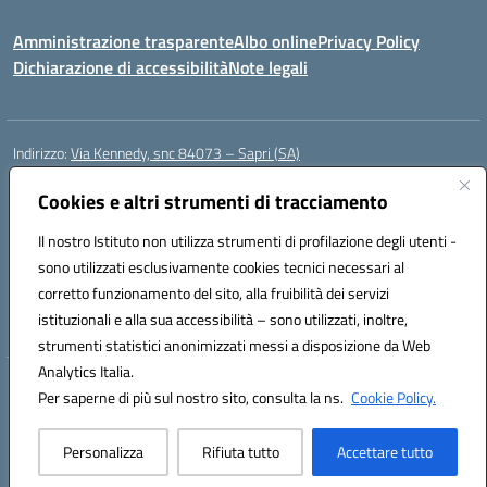
Amministrazione trasparente
Albo online
Privacy Policy
Dichiarazione di accessibilità
Note legali
Indirizzo:
Via Kennedy, snc 84073 – Sapri (SA)
Centralino:
0973 603999
Email:
saic878008@istruzione.it
Posta elettronica certificata (PEC):
Cookies e altri strumenti di tracciamento
saic878008@pec.istruzione.it
Codice fiscale: 84002700650
Il nostro Istituto non utilizza strumenti di profilazione degli utenti -
Codice meccanografico:
SAIC878008
sono utilizzati esclusivamente cookies tecnici necessari al
Codice Indice delle Pubbliche Amministrazioni (IPA): istsc_saic878008
corretto funzionamento del sito, alla fruibilità dei servizi
Codice unico di fatturazione (CUF): UFYPHY
istituzionali e alla sua accessibilità – sono utilizzati, inoltre,
strumenti statistici anonimizzati messi a disposizione da Web
Analytics Italia.
Hosting & Powered by 3D Solution S.r.l.
Per saperne di più sul nostro sito, consulta la ns.
Cookie Policy.
Concept & Design by Designers Italia
Personalizza
Rifiuta tutto
Accettare tutto