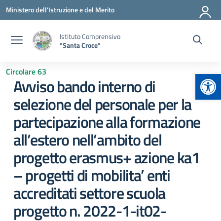
Vai ai contenuti
Vai al menu di navigazione
Vai al footer
Ministero dell'Istruzione e del Merito
Istituto Comprensivo
"Santa Croce"
Circolare 63
Apr
Avviso bando interno di
selezione del personale per la
partecipazione alla formazione
all’estero nell’ambito del
progetto erasmus+ azione ka1
– progetti di mobilita’ enti
accreditati settore scuola
progetto n. 2022-1-it02-