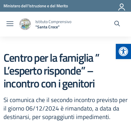
Vai ai contenuti
Vai al menu di navigazione
Vai al footer
Ministero dell'Istruzione e del Merito
Istituto Comprensivo
"Santa Croce"
Apr
Centro per la famiglia ”
L’esperto risponde” –
incontro con i genitori
Si comunica che il secondo incontro previsto per
il giorno 06/12/2024 è rimandato, a data da
destinarsi, per sopraggiunti impedimenti.