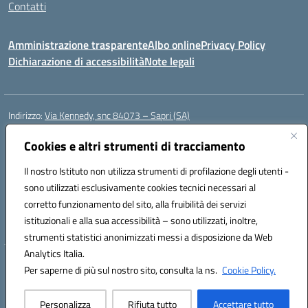
Contatti
Amministrazione trasparente
Albo online
Privacy Policy
Dichiarazione di accessibilità
Note legali
Indirizzo:
Via Kennedy, snc 84073 – Sapri (SA)
Centralino:
0973 603999
Email:
saic878008@istruzione.it
Posta elettronica certificata (PEC):
Cookies e altri strumenti di tracciamento
saic878008@pec.istruzione.it
Codice fiscale: 84002700650
Il nostro Istituto non utilizza strumenti di profilazione degli utenti -
Codice meccanografico:
SAIC878008
sono utilizzati esclusivamente cookies tecnici necessari al
Codice Indice delle Pubbliche Amministrazioni (IPA): istsc_saic878008
corretto funzionamento del sito, alla fruibilità dei servizi
Codice unico di fatturazione (CUF): UFYPHY
istituzionali e alla sua accessibilità – sono utilizzati, inoltre,
strumenti statistici anonimizzati messi a disposizione da Web
Analytics Italia.
Hosting & Powered by 3D Solution S.r.l.
Per saperne di più sul nostro sito, consulta la ns.
Cookie Policy.
Concept & Design by Designers Italia
Personalizza
Rifiuta tutto
Accettare tutto