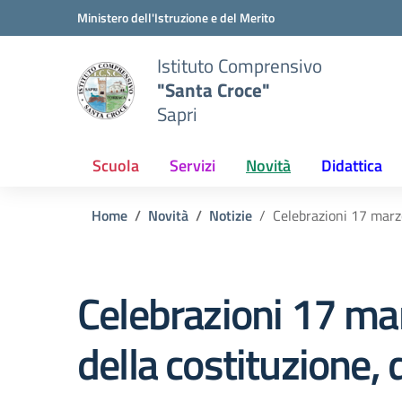
Vai ai contenuti
Vai al menu di navigazione
Vai al footer
Ministero dell'Istruzione e del Merito
Istituto Comprensivo
"Santa Croce"
Sapri
Scuola
Servizi
Novità
Didattica
Home
Novità
Notizie
Celebrazioni 17 marzo 
Celebrazioni 17 mar
della costituzione, 