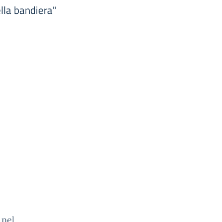
ella bandiera"
 nel