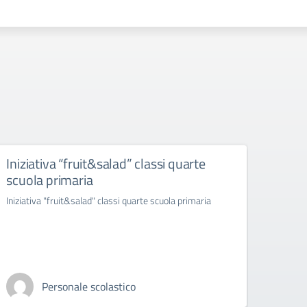
Iniziativa “fruit&salad” classi quarte
“ras
scuola primaria
infer
ambr
Iniziativa "fruit&salad" classi quarte scuola primaria
"rasseg
esibizi
Personale scolastico