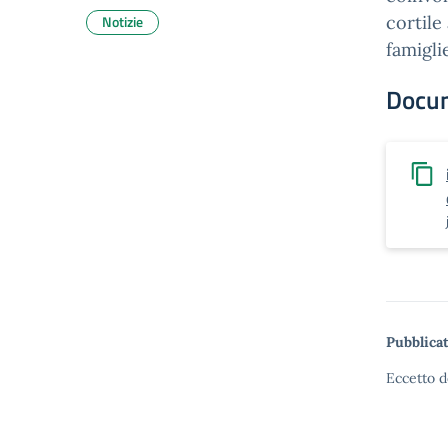
Notizie
cortile 
famigli
Docu
Pubblicat
Eccetto d