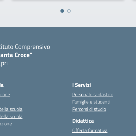
tituto Comprensivo
Santa Croce"
pri
Visita la pagina iniziale della scuola
la
I Servizi
zione
Personale scolastico
Famiglie e studenti
della scuola
Percorsi di studio
della scuola
Didattica
azione
Offerta formativa