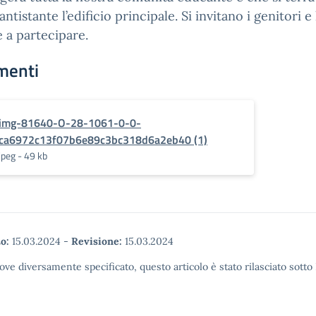
antistante l’edificio principale. Si invitano i genitori e 
e a partecipare.
menti
img-81640-O-28-1061-0-0-
ca6972c13f07b6e89c3bc318d6a2eb40 (1)
jpeg - 49 kb
o:
15.03.2024
-
Revisione:
15.03.2024
ove diversamente specificato, questo articolo è stato rilasciato sott