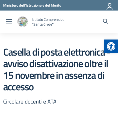
Vai ai contenuti
Vai al menu di navigazione
Vai al footer
Ministero dell'Istruzione e del Merito
Istituto Comprensivo
"Santa Croce"
Apr
Casella di posta elettronica -
avviso disattivazione oltre il
15 novembre in assenza di
accesso
Circolare docenti e ATA