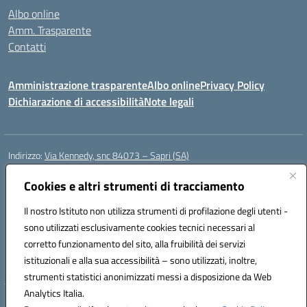
Albo online
Amm. Trasparente
Contatti
Amministrazione trasparente
Albo online
Privacy Policy
Dichiarazione di accessibilità
Note legali
Indirizzo:
Via Kennedy, snc 84073 – Sapri (SA)
Centralino:
0973 603999
Email:
saic878008@istruzione.it
Posta elettronica certificata (PEC):
Cookies e altri strumenti di tracciamento
saic878008@pec.istruzione.it
Codice fiscale: 84002700650
Il nostro Istituto non utilizza strumenti di profilazione degli utenti -
Codice meccanografico:
SAIC878008
sono utilizzati esclusivamente cookies tecnici necessari al
Codice Indice delle Pubbliche Amministrazioni (IPA): istsc_saic878008
corretto funzionamento del sito, alla fruibilità dei servizi
Codice unico di fatturazione (CUF): UFYPHY
istituzionali e alla sua accessibilità – sono utilizzati, inoltre,
strumenti statistici anonimizzati messi a disposizione da Web
Analytics Italia.
Hosting & Powered by 3D Solution S.r.l.