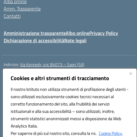
Albo online
Amm. Trasparente
Contatti
Amministrazione trasparente
Albo online
Privacy Policy
Dichiarazione di accessibilità
Note legali
Indirizzo:
Via Kennedy, snc 84073 – Sapri (SA)
Centralino:
0973 603999
Email:
saic878008@istruzione.it
Posta elettronica certificata (PEC):
Cookies e altri strumenti di tracciamento
saic878008@pec.istruzione.it
Codice fiscale: 84002700650
Il nostro Istituto non utilizza strumenti di profilazione degli utenti -
Codice meccanografico:
SAIC878008
sono utilizzati esclusivamente cookies tecnici necessari al
Codice Indice delle Pubbliche Amministrazioni (IPA): istsc_saic878008
corretto funzionamento del sito, alla fruibilità dei servizi
Codice unico di fatturazione (CUF): UFYPHY
istituzionali e alla sua accessibilità – sono utilizzati, inoltre,
strumenti statistici anonimizzati messi a disposizione da Web
Analytics Italia.
Hosting & Powered by 3D Solution S.r.l.
Per saperne di più sul nostro sito, consulta la ns.
Cookie Policy.