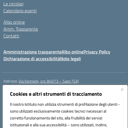
Le circolari
Calendario eventi
Albo online
Amm. Trasparente
Contatti
Amministrazione trasparente
Albo online
Privacy Policy
Dichiarazione di accessibilità
Note legali
Indirizzo:
Via Kennedy, snc 84073 – Sapri (SA)
Centralino:
0973 603999
Email:
saic878008@istruzione.it
Posta elettronica certificata (PEC):
Cookies e altri strumenti di tracciamento
saic878008@pec.istruzione.it
Codice fiscale: 84002700650
Il nostro Istituto non utilizza strumenti di profilazione degli utenti -
Codice meccanografico:
SAIC878008
sono utilizzati esclusivamente cookies tecnici necessari al
Codice Indice delle Pubbliche Amministrazioni (IPA): istsc_saic878008
corretto funzionamento del sito, alla fruibilità dei servizi
Codice unico di fatturazione (CUF): UFYPHY
istituzionali e alla sua accessibilità – sono utilizzati, inoltre,