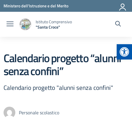
Vai ai contenuti
Vai al menu di navigazione
Vai al footer
Ministero dell'Istruzione e del Merito
Istituto Comprensivo
"Santa Croce"
Apr
Calendario progetto “alunni
senza confini”
Calendario progetto "alunni senza confini"
Personale scolastico