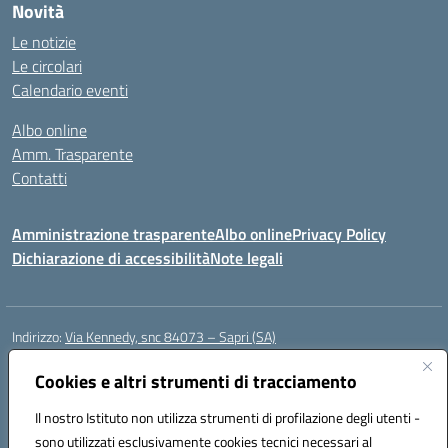
Novità
Le notizie
Le circolari
Calendario eventi
Albo online
Amm. Trasparente
Contatti
Amministrazione trasparente
Albo online
Privacy Policy
Dichiarazione di accessibilità
Note legali
Indirizzo:
Via Kennedy, snc 84073 – Sapri (SA)
Centralino:
0973 603999
Email:
saic878008@istruzione.it
Posta elettronica certificata (PEC):
Cookies e altri strumenti di tracciamento
saic878008@pec.istruzione.it
Codice fiscale: 84002700650
Il nostro Istituto non utilizza strumenti di profilazione degli utenti -
Codice meccanografico:
SAIC878008
sono utilizzati esclusivamente cookies tecnici necessari al