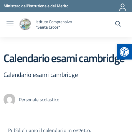
Vai ai contenuti
Vai al menu di navigazione
Vai al footer
Ministero dell'Istruzione e del Merito
Istituto Comprensivo
"Santa Croce"
Apr
Calendario esami cambridge
Calendario esami cambridge
Personale scolastico
Pubblichiamo il calendario in oggetto.