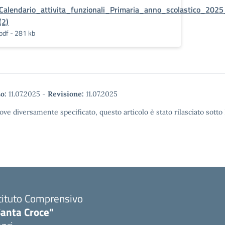
Calendario_attivita_funzionali_Primaria_anno_scolastico_202
(2)
pdf - 281 kb
o:
11.07.2025
-
Revisione:
11.07.2025
ove diversamente specificato, questo articolo è stato rilasciato sott
tituto Comprensivo
Santa Croce"