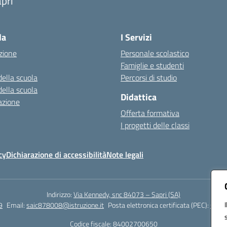
pri
Visita la pagina iniziale della scuola
la
I Servizi
zione
Personale scolastico
Famiglie e studenti
della scuola
Percorsi di studio
della scuola
Didattica
azione
Offerta formativa
I progetti delle classi
cy
Dichiarazione di accessibilità
Note legali
Indirizzo:
Via Kennedy, snc 84073 – Sapri (SA)
9
Email:
saic878008@istruzione.it
Posta elettronica certificata (PEC):
saic8
Codice fiscale: 84002700650