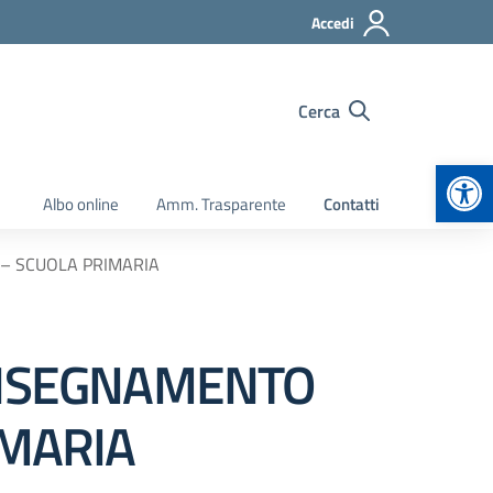
Accedi
Cerca
Apr
Albo online
Amm. Trasparente
Contatti
6 – SCUOLA PRIMARIA
’INSEGNAMENTO
IMARIA