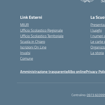
Sa
— 
Link Esterni
La Scuo
MIUR
Presenta
Ufficio Scolastico Regionale
I luoghi
Ufficio Scolastico Territoriale
I numeri 
Scuola in Chiaro
Le carte 
Iscrizioni On Line
Organizz
Invalsi
La storia
Comune
Amministrazione trasparente
Albo online
Privacy Poli
Centralino:
0973 60399