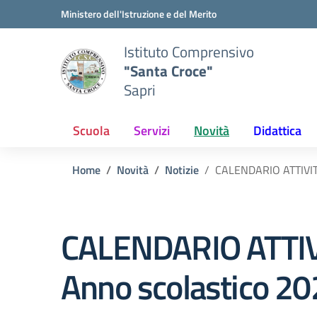
Vai ai contenuti
Vai al menu di navigazione
Vai al footer
Ministero dell'Istruzione e del Merito
Istituto Comprensivo
"Santa Croce"
Sapri
Scuola
Servizi
Novità
Didattica
Home
Novità
Notizie
CALENDARIO ATTIVI
CALENDARIO ATTI
Anno scolastico 