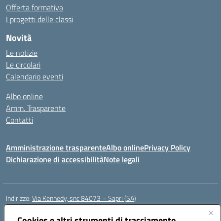
Offerta formativa
I progetti delle classi
Novità
Le notizie
Le circolari
Calendario eventi
Albo online
Amm. Trasparente
Contatti
Amministrazione trasparente
Albo online
Privacy Policy
Dichiarazione di accessibilità
Note legali
Indirizzo:
Via Kennedy, snc 84073 – Sapri (SA)
Centralino:
0973 603999
Email:
saic878008@istruzione.it
Posta elettronica certificata (PEC):
Cookies e altri strumenti di tracciamento
saic878008@pec.istruzione.it