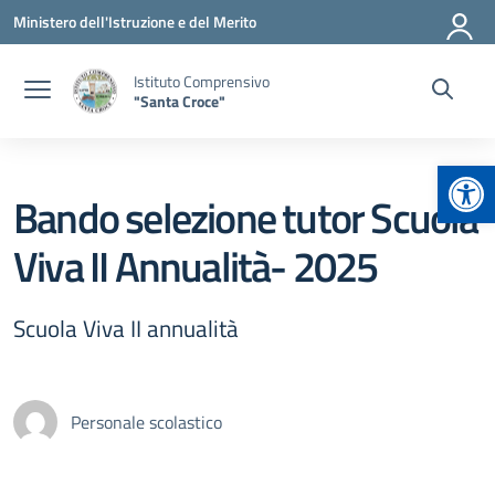
Vai ai contenuti
Vai al menu di navigazione
Vai al footer
Ministero dell'Istruzione e del Merito
Istituto Comprensivo
"Santa Croce"
Apr
Bando selezione tutor Scuola
Viva II Annualità- 2025
Scuola Viva II annualità
Personale scolastico