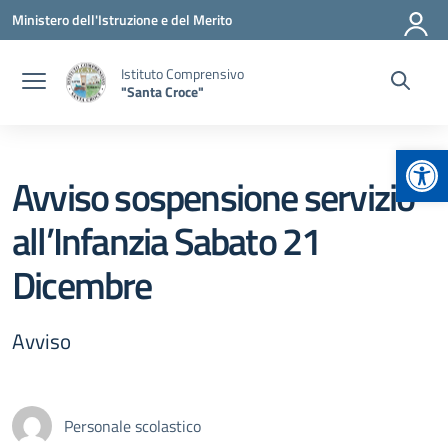
Vai ai contenuti
Vai al menu di navigazione
Vai al footer
Ministero dell'Istruzione e del Merito
Istituto Comprensivo
"Santa Croce"
Apr
Avviso sospensione servizio
all’Infanzia Sabato 21
Dicembre
Avviso
Personale scolastico