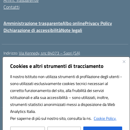
Amm. Trasparente
Contatti
Amministrazione trasparente
Albo online
Privacy Policy
Dichiarazione di accessibilità
Note legali
Indirizzo:
Via Kennedy, snc 84073 – Sapri (SA)
Centralino:
0973 603999
Email:
saic878008@istruzione.it
Posta elettronica certificata (PEC):
Cookies e altri strumenti di tracciamento
saic878008@pec.istruzione.it
Codice fiscale: 84002700650
Il nostro Istituto non utilizza strumenti di profilazione degli utenti -
Codice meccanografico:
SAIC878008
sono utilizzati esclusivamente cookies tecnici necessari al
Codice Indice delle Pubbliche Amministrazioni (IPA): istsc_saic878008
corretto funzionamento del sito, alla fruibilità dei servizi
Codice unico di fatturazione (CUF): UFYPHY
istituzionali e alla sua accessibilità – sono utilizzati, inoltre,
strumenti statistici anonimizzati messi a disposizione da Web
Analytics Italia.
Hosting & Powered by 3D Solution S.r.l.
Per saperne di più sul nostro sito, consulta la ns.
Cookie Policy.
Concept & Design by Designers Italia