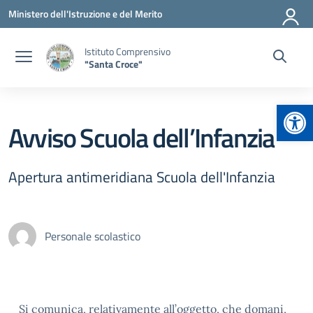
Vai ai contenuti
Vai al menu di navigazione
Vai al footer
Ministero dell'Istruzione e del Merito
Istituto Comprensivo
"Santa Croce"
Apr
Avviso Scuola dell’Infanzia
Apertura antimeridiana Scuola dell'Infanzia
Personale scolastico
Si comunica, relativamente all’oggetto, che domani,