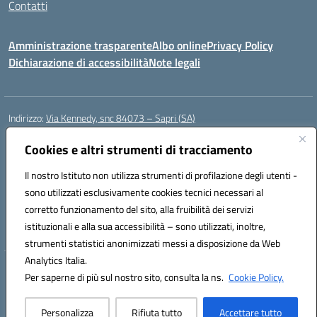
Contatti
Amministrazione trasparente
Albo online
Privacy Policy
Dichiarazione di accessibilità
Note legali
Indirizzo:
Via Kennedy, snc 84073 – Sapri (SA)
Centralino:
0973 603999
Email:
saic878008@istruzione.it
Posta elettronica certificata (PEC):
Cookies e altri strumenti di tracciamento
saic878008@pec.istruzione.it
Codice fiscale: 84002700650
Il nostro Istituto non utilizza strumenti di profilazione degli utenti -
Codice meccanografico:
SAIC878008
sono utilizzati esclusivamente cookies tecnici necessari al
Codice Indice delle Pubbliche Amministrazioni (IPA): istsc_saic878008
corretto funzionamento del sito, alla fruibilità dei servizi
Codice unico di fatturazione (CUF): UFYPHY
istituzionali e alla sua accessibilità – sono utilizzati, inoltre,
strumenti statistici anonimizzati messi a disposizione da Web
Analytics Italia.
Hosting & Powered by 3D Solution S.r.l.
Per saperne di più sul nostro sito, consulta la ns.
Cookie Policy.
Concept & Design by Designers Italia
Personalizza
Rifiuta tutto
Accettare tutto