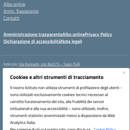
Albo online
Amm. Trasparente
Contatti
Amministrazione trasparente
Albo online
Privacy Policy
Dichiarazione di accessibilità
Note legali
Indirizzo:
Via Kennedy, snc 84073 – Sapri (SA)
Centralino:
0973 603999
Email:
saic878008@istruzione.it
Posta elettronica certificata (PEC):
Cookies e altri strumenti di tracciamento
saic878008@pec.istruzione.it
Codice fiscale: 84002700650
Il nostro Istituto non utilizza strumenti di profilazione degli utenti -
Codice meccanografico:
SAIC878008
sono utilizzati esclusivamente cookies tecnici necessari al
Codice Indice delle Pubbliche Amministrazioni (IPA): istsc_saic878008
corretto funzionamento del sito, alla fruibilità dei servizi
Codice unico di fatturazione (CUF): UFYPHY
istituzionali e alla sua accessibilità – sono utilizzati, inoltre,
strumenti statistici anonimizzati messi a disposizione da Web
Analytics Italia.
Hosting & Powered by 3D Solution S.r.l.
Per saperne di più sul nostro sito, consulta la ns.
Cookie Policy.