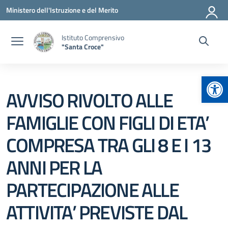
Vai ai contenuti
Vai al menu di navigazione
Vai al footer
Ministero dell'Istruzione e del Merito
Istituto Comprensivo
"Santa Croce"
Apr
AVVISO RIVOLTO ALLE
FAMIGLIE CON FIGLI DI ETA’
COMPRESA TRA GLI 8 E I 13
ANNI PER LA
PARTECIPAZIONE ALLE
ATTIVITA’ PREVISTE DAL