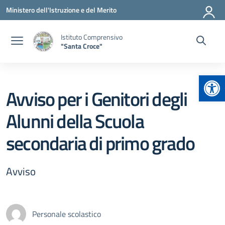
Vai ai contenuti
Vai al menu di navigazione
Vai al footer
Ministero dell'Istruzione e del Merito
Istituto Comprensivo
"Santa Croce"
Apr
Avviso per i Genitori degli
Alunni della Scuola
secondaria di primo grado
Avviso
Personale scolastico