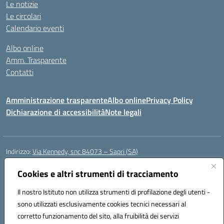
Le notizie
Le circolari
Calendario eventi
Albo online
Amm. Trasparente
Contatti
Amministrazione trasparente
Albo online
Privacy Policy
Dichiarazione di accessibilità
Note legali
Indirizzo:
Via Kennedy, snc 84073 – Sapri (SA)
Centralino:
0973 603999
Email:
saic878008@istruzione.it
Posta elettronica certificata (PEC):
Cookies e altri strumenti di tracciamento
saic878008@pec.istruzione.it
Codice fiscale: 84002700650
Il nostro Istituto non utilizza strumenti di profilazione degli utenti -
Codice meccanografico:
SAIC878008
sono utilizzati esclusivamente cookies tecnici necessari al
Codice Indice delle Pubbliche Amministrazioni (IPA): istsc_saic878008
corretto funzionamento del sito, alla fruibilità dei servizi
Codice unico di fatturazione (CUF): UFYPHY