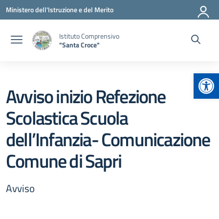
Vai ai contenuti
Vai al menu di navigazione
Vai al footer
Ministero dell'Istruzione e del Merito
Istituto Comprensivo
"Santa Croce"
Apr
Avviso inizio Refezione
Scolastica Scuola
dell’Infanzia- Comunicazione
Comune di Sapri
Avviso