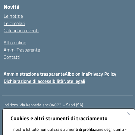
Novità
Le notizie
Le circolari
Calendario eventi
Albo online
Amm. Trasparente
Contatti
Amministrazione trasparente
Albo online
Privacy Policy
Dichiarazione di accessibilità
Note legali
Indirizzo:
Via Kennedy, snc 84073 – Sapri (SA)
Centralino:
0973 603999
Email:
saic878008@istruzione.it
Posta elettronica certificata (PEC):
Cookies e altri strumenti di tracciamento
saic878008@pec.istruzione.it
Codice fiscale: 84002700650
Il nostro Istituto non utilizza strumenti di profilazione degli utenti -
Codice meccanografico:
SAIC878008