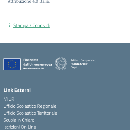
Attribuzione 4.0 Italia.
Stampa / Condividi
Istituto Comprensivo
"Santa Croce"
Sapri
— Visita la pagina iniziale della scuola
Link Esterni
MIUR
Ufficio Scolastico Regionale
Ufficio Scolastico Territoriale
Scuola in Chiaro
Iscrizioni On Line