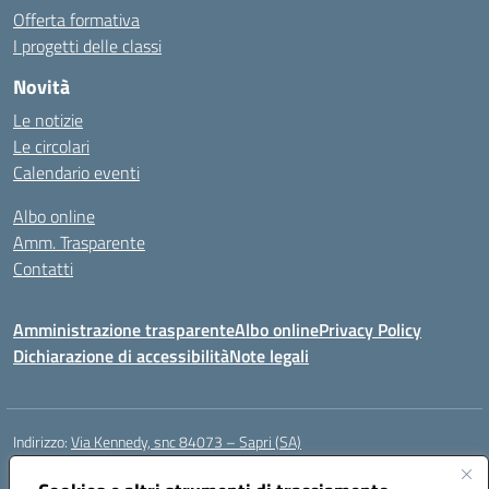
Offerta formativa
I progetti delle classi
Novità
Le notizie
Le circolari
Calendario eventi
Albo online
Amm. Trasparente
Contatti
Amministrazione trasparente
Albo online
Privacy Policy
Dichiarazione di accessibilità
Note legali
Indirizzo:
Via Kennedy, snc 84073 – Sapri (SA)
Centralino:
0973 603999
Email:
saic878008@istruzione.it
Posta elettronica certificata (PEC):
saic878008@pec.istruzione.it