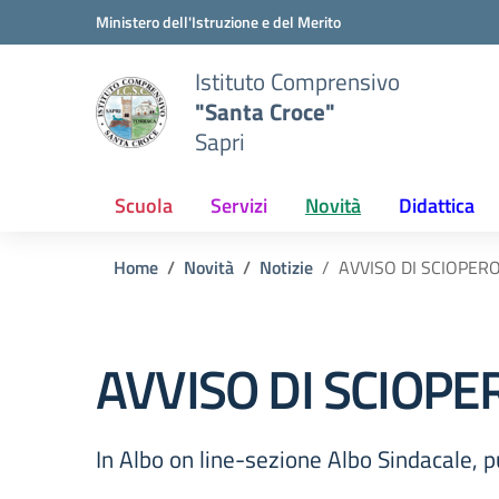
Vai ai contenuti
Vai al menu di navigazione
Vai al footer
Ministero dell'Istruzione e del Merito
Istituto Comprensivo
"Santa Croce"
Sapri
Scuola
Servizi
Novità
Didattica
Home
Novità
Notizie
AVVISO DI SCIOPER
AVVISO DI SCIOP
In Albo on line-sezione Albo Sindacale, p