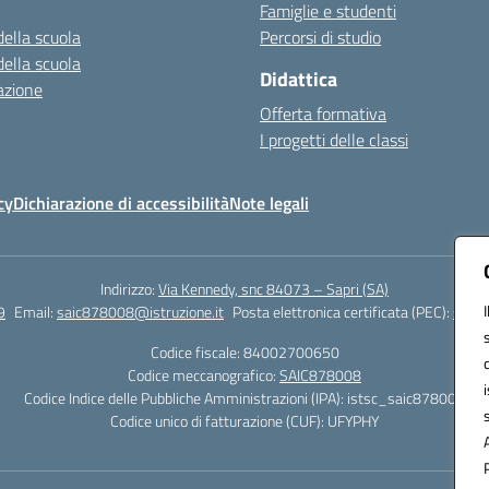
Famiglie e studenti
della scuola
Percorsi di studio
della scuola
Didattica
azione
Offerta formativa
I progetti delle classi
cy
Dichiarazione di accessibilità
Note legali
Indirizzo:
Via Kennedy, snc 84073 – Sapri (SA)
9
Email:
saic878008@istruzione.it
Posta elettronica certificata (PEC):
saic8
Codice fiscale: 84002700650
Codice meccanografico:
SAIC878008
Codice Indice delle Pubbliche Amministrazioni (IPA): istsc_saic878008
Codice unico di fatturazione (CUF): UFYPHY