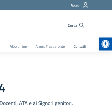
Accedi
Cerca
Apr
Albo online
Amm. Trasparente
Contatti
4
ocenti, ATA e ai Signori genitori.