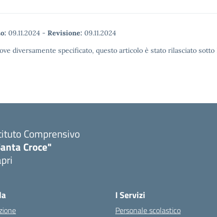
o:
09.11.2024
-
Revisione:
09.11.2024
ove diversamente specificato, questo articolo è stato rilasciato sott
tituto Comprensivo
Santa Croce"
pri
Visita la pagina iniziale della scuola
la
I Servizi
zione
Personale scolastico