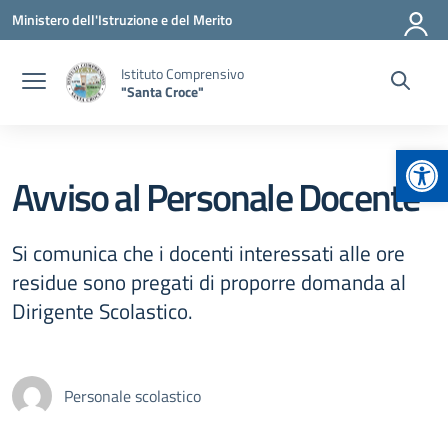
Vai ai contenuti
Vai al menu di navigazione
Vai al footer
Ministero dell'Istruzione e del Merito
Istituto Comprensivo
"Santa Croce"
Apr
Avviso al Personale Docente
Si comunica che i docenti interessati alle ore
residue sono pregati di proporre domanda al
Dirigente Scolastico.
Personale scolastico