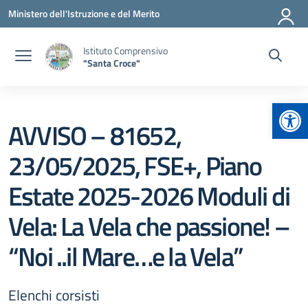
Vai ai contenuti
Vai al menu di navigazione
Vai al footer
Ministero dell'Istruzione e del Merito
Istituto Comprensivo
"Santa Croce"
Apr
AVVISO – 81652,
23/05/2025, FSE+, Piano
Estate 2025-2026 Moduli di
Vela: La Vela che passione! –
“Noi ..il Mare…e la Vela”
Elenchi corsisti