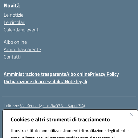
Novità
Le notizie
Le circolari
Calendario eventi
Albo online
Amm. Trasparente
Contatti
Amministrazione trasparente
Albo online
Privacy Policy
Dichiarazione di accessibilità
Note legali
Indirizzo:
Via Kennedy, snc 84073 – Sapri (SA)
Centralino:
0973 603999
Email:
saic878008@istruzione.it
Posta elettronica certificata (PEC):
Cookies e altri strumenti di tracciamento
saic878008@pec.istruzione.it
Codice fiscale: 84002700650
Il nostro Istituto non utilizza strumenti di profilazione degli utenti -
Codice meccanografico:
SAIC878008
sono utilizzati esclusivamente cookies tecnici necessari al