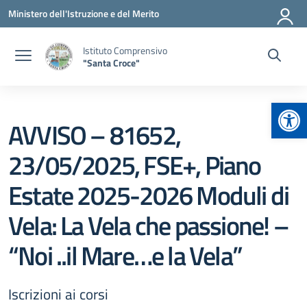
Vai ai contenuti
Vai al menu di navigazione
Vai al footer
Ministero dell'Istruzione e del Merito
Istituto Comprensivo
"Santa Croce"
Apr
AVVISO – 81652,
23/05/2025, FSE+, Piano
Estate 2025-2026 Moduli di
Vela: La Vela che passione! –
“Noi ..il Mare…e la Vela”
Iscrizioni ai corsi