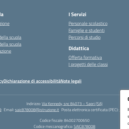
Visita la pagina iniziale della scuola
la
I Servizi
zione
Personale scolastico
Famiglie e studenti
della scuola
Percorsi di studio
della scuola
Didattica
azione
Offerta formativa
I progetti delle classi
cy
Dichiarazione di accessibilità
Note legali
Indirizzo:
Via Kennedy, snc 84073 – Sapri (SA)
9
Email:
saic878008@istruzione.it
Posta elettronica certificata (PEC):
saic8
Codice fiscale: 84002700650
Codice meccanografico:
SAIC878008