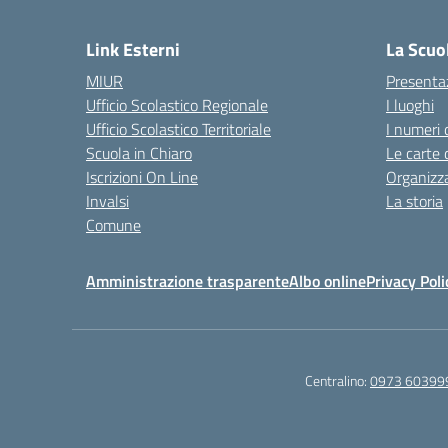
— 
Link Esterni
La Scuo
MIUR
Presenta
Ufficio Scolastico Regionale
I luoghi
Ufficio Scolastico Territoriale
I numeri 
Scuola in Chiaro
Le carte 
Iscrizioni On Line
Organizz
Invalsi
La storia
Comune
Amministrazione trasparente
Albo online
Privacy Poli
Centralino:
0973 60399