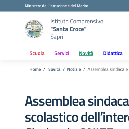
Vai ai contenuti
Vai al menu di navigazione
Vai al footer
Ministero dell'Istruzione e del Merito
Istituto Comprensivo
"Santa Croce"
Sapri
Scuola
Servizi
Novità
Didattica
Home
Novità
Notizie
Assemblea sindacale N
Assemblea sindacale
scolastico dell’inte