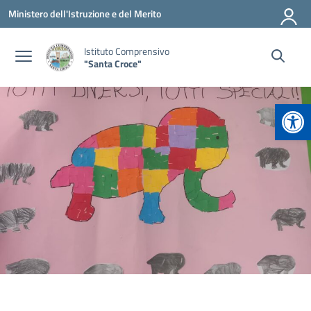
Vai ai contenuti
Vai al menu di navigazione
Vai al footer
Ministero dell'Istruzione e del Merito
Istituto Comprensivo
"Santa Croce"
Apr