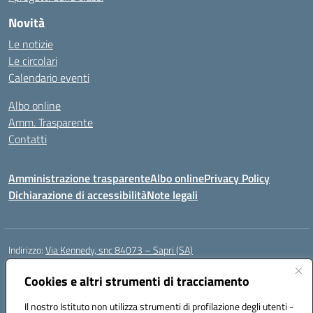
Novità
Le notizie
Le circolari
Calendario eventi
Albo online
Amm. Trasparente
Contatti
Amministrazione trasparente
Albo online
Privacy Policy
Dichiarazione di accessibilità
Note legali
Indirizzo:
Via Kennedy, snc 84073 – Sapri (SA)
Centralino:
0973 603999
Email:
saic878008@istruzione.it
Posta elettronica certificata (PEC):
Cookies e altri strumenti di tracciamento
saic878008@pec.istruzione.it
Codice fiscale: 84002700650
Il nostro Istituto non utilizza strumenti di profilazione degli utenti -