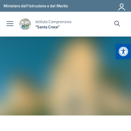
Vai ai contenuti
Vai al menu di navigazione
Vai al footer
Ministero dell'Istruzione e del Merito
Istituto Comprensivo
"Santa Croce"
Apr