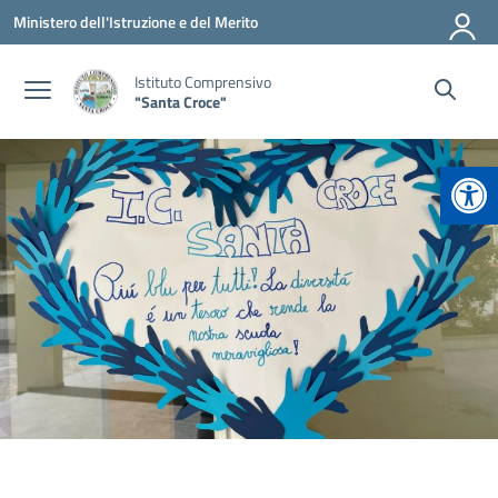
Vai ai contenuti
Vai al menu di navigazione
Vai al footer
Ministero dell'Istruzione e del Merito
Istituto Comprensivo
"Santa Croce"
Apr