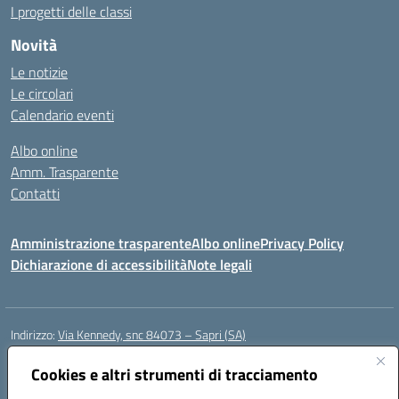
I progetti delle classi
Novità
Le notizie
Le circolari
Calendario eventi
Albo online
Amm. Trasparente
Contatti
Amministrazione trasparente
Albo online
Privacy Policy
Dichiarazione di accessibilità
Note legali
Indirizzo:
Via Kennedy, snc 84073 – Sapri (SA)
Centralino:
0973 603999
Email:
saic878008@istruzione.it
Posta elettronica certificata (PEC):
Cookies e altri strumenti di tracciamento
saic878008@pec.istruzione.it